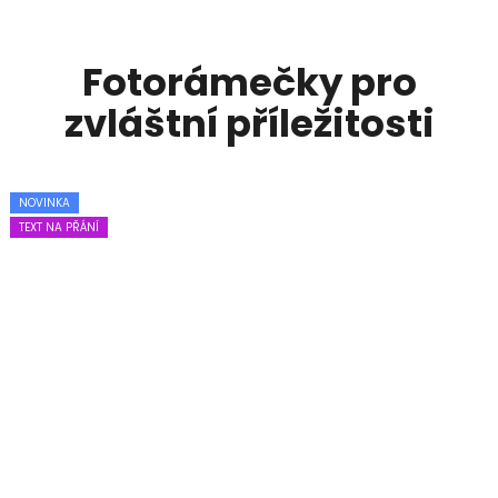
Fotorámečky pro
zvláštní příležitosti
NOVINKA
NOVINKA
TEXT NA PŘÁNÍ
TEXT NA PŘÁNÍ