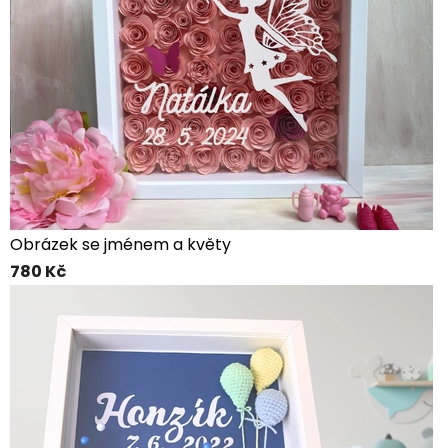
Obrázek se jménem a květy
780 Kč