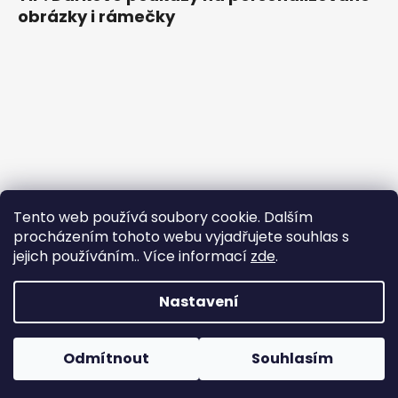
obrázky i rámečky
Tento web používá soubory cookie. Dalším
procházením tohoto webu vyjadřujete souhlas s
jejich používáním.. Více informací
zde
.
Nastavení
Vytvořil Shoptet
Odmítnout
Souhlasím
Copyright 2026
Do rámečku
. Všechna práva
vyhrazena.