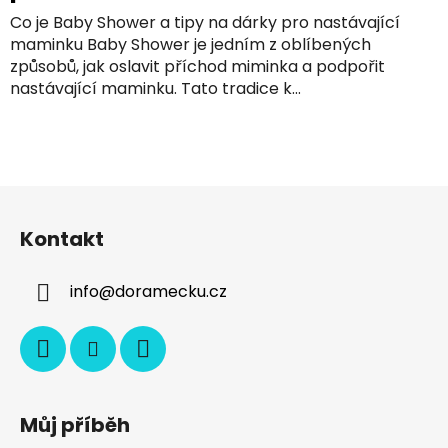
Co je Baby Shower a tipy na dárky pro nastávající
maminku Baby Shower je jedním z oblíbených
způsobů, jak oslavit příchod miminka a podpořit
nastávající maminku. Tato tradice k...
Z
á
Kontakt
p
a
info
@
doramecku.cz
t
í
Můj příběh