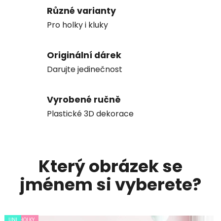
n
Různé varianty
Pro holky i kluky
e
j
Originální dárek
e
Darujte jedinečnost
n
Vyrobené ručně
p
Plastické 3D dekorace
r
o
d
Který obrázek se
ě
jménem si vyberete?
t
i
PRO HOLKY
PRO HOLKY
UNI
UNI