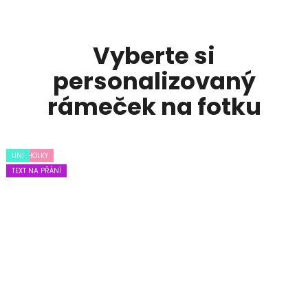
Vyberte si
personalizovaný
rámeček na fotku
PRO HOLKY
UNI
UNI
TEXT NA PŘÁNÍ
TEXT NA PŘÁNÍ
TEXT NA PŘÁNÍ