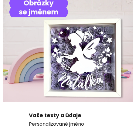
v
a
n
é
d
e
k
o
r
a
Vaše texty a údaje
c
Personalizované jméno
e